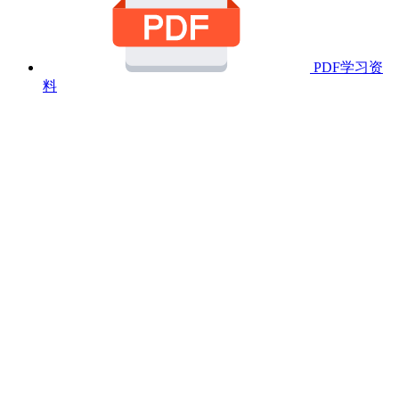
PDF学习资
料