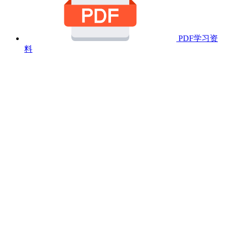
PDF学习资
料