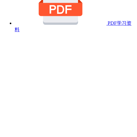
PDF学习资
料