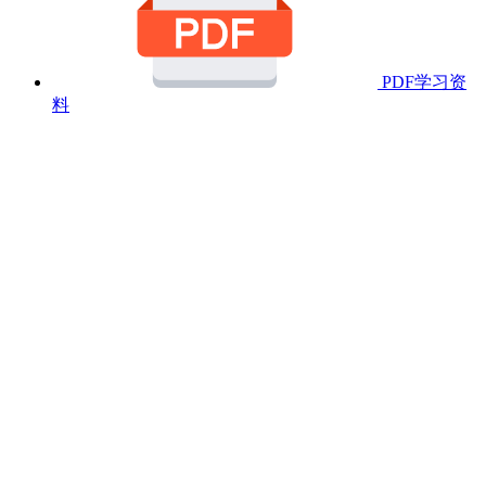
PDF学习资
料