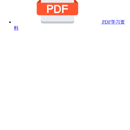
PDF学习资
料