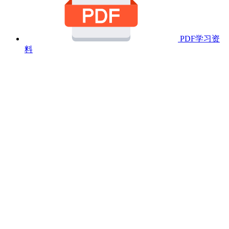
PDF学习资
料