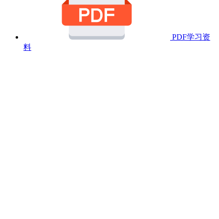
PDF学习资
料