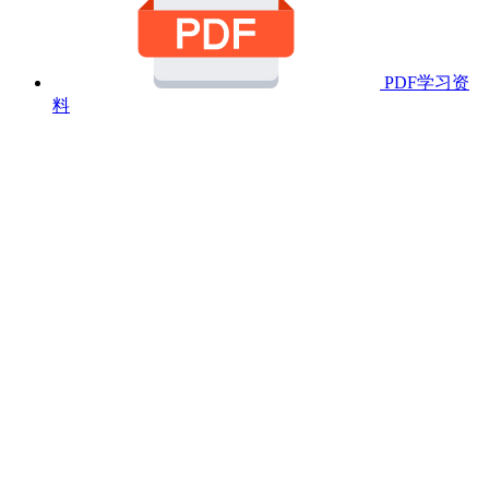
PDF学习资
料