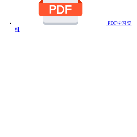
PDF学习资
料