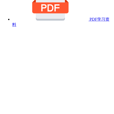
PDF学习资
料