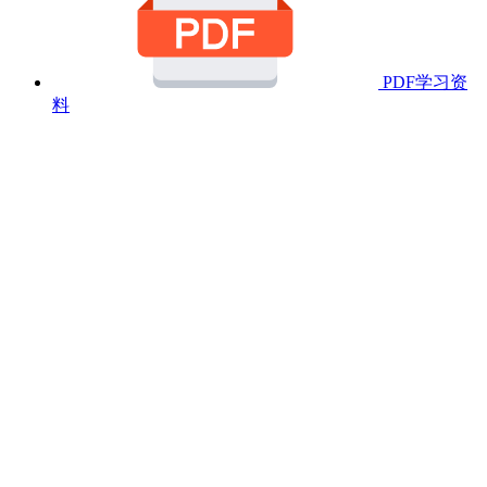
PDF学习资
料