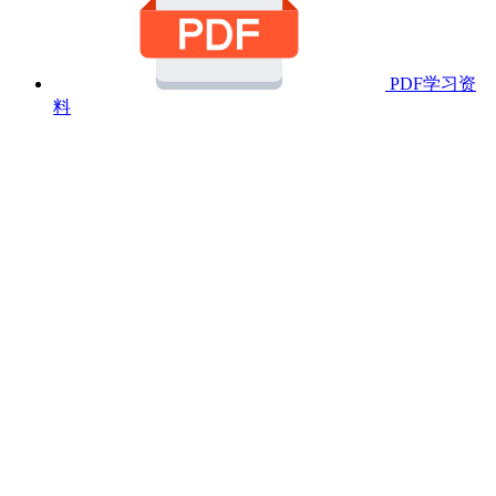
PDF学习资
料