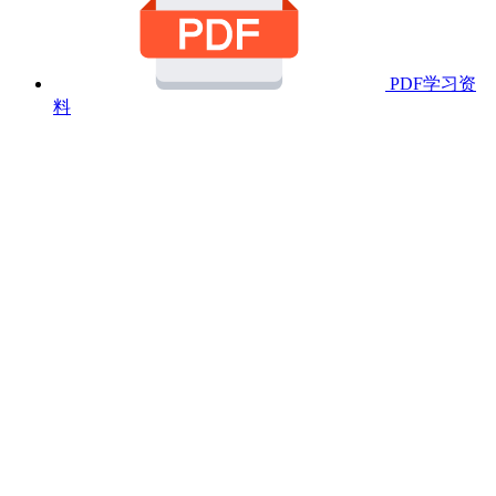
PDF学习资
料