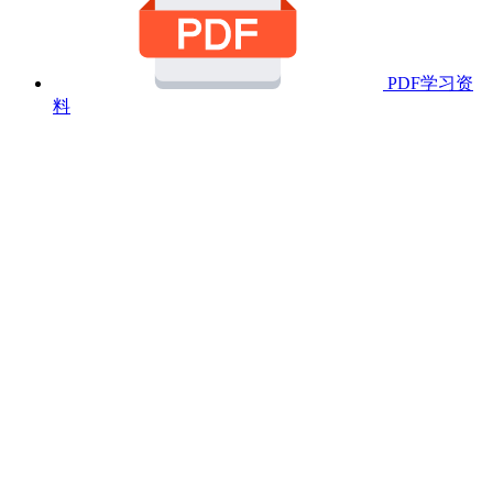
PDF学习资
料