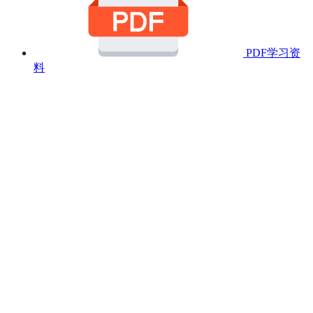
PDF学习资
料