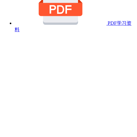
PDF学习资
料