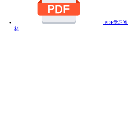
PDF学习资
料