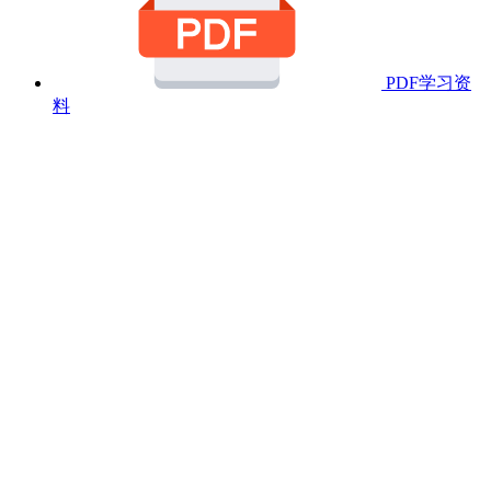
PDF学习资
料