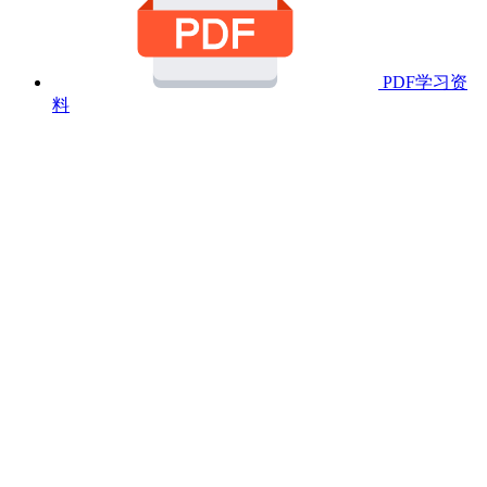
PDF学习资
料