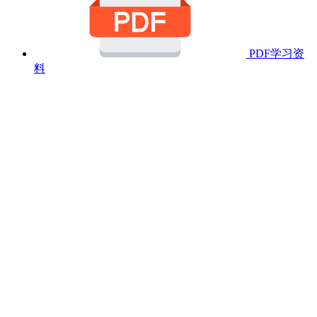
PDF学习资
料