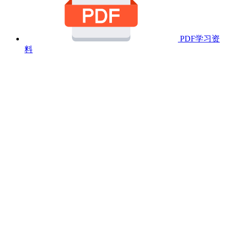
PDF学习资
料