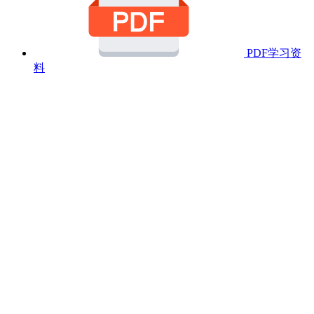
PDF学习资
料