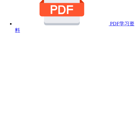
PDF学习资
料