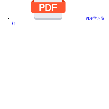
PDF学习资
料