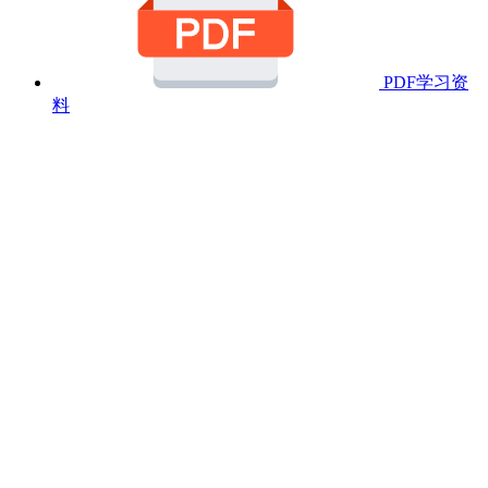
PDF学习资
料