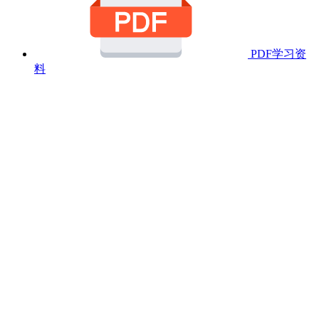
PDF学习资
料