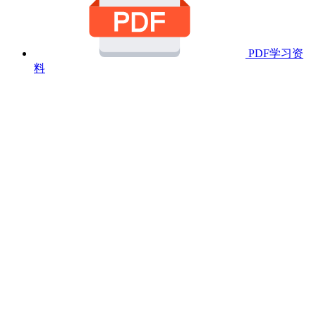
PDF学习资
料