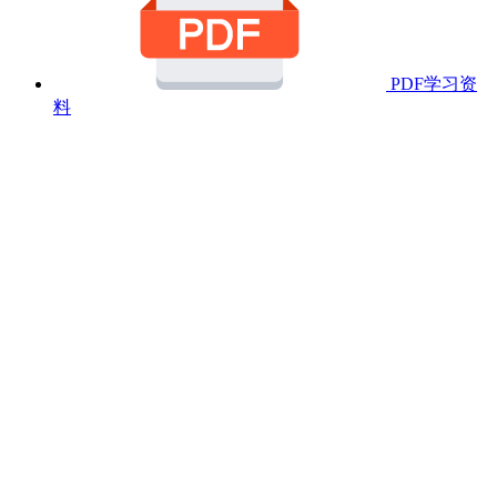
PDF学习资
料