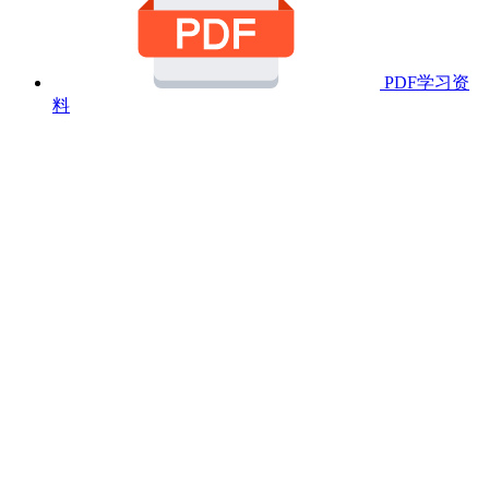
PDF学习资
料