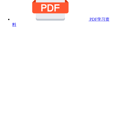
PDF学习资
料