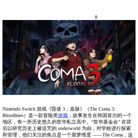
8
Nintendo Switch 游戏《昏迷 3：血脉》（The Coma 3:
Bloodlines）是一款冒险类
游戏
，故事发生在韩国首尔的一个
地区，有一所历史悠久的世华私立高中。“世华基金会” 在背
后以研究历史上被诅咒的 underworld 为由，对学校进行探索
和管理，他们关注的焦点是一个噩梦维度 ——The Coma，这