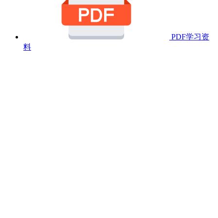
PDF学习资
料