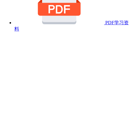
PDF学习资
料