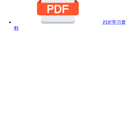
PDF学习资
料