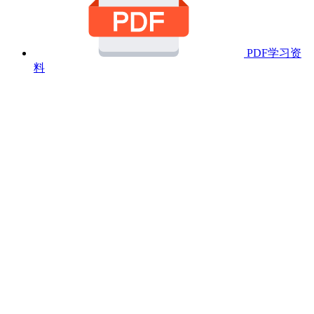
PDF学习资
料