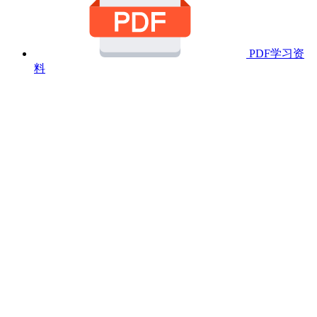
PDF学习资
料