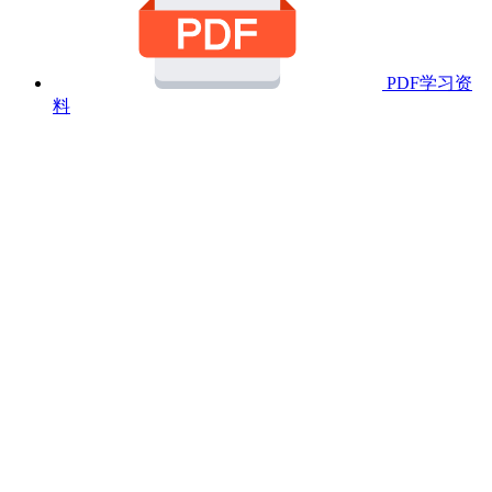
PDF学习资
料