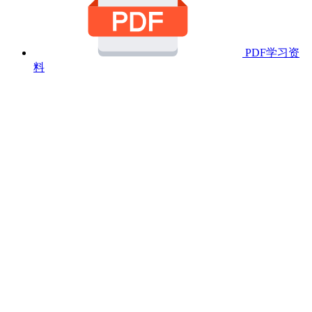
PDF学习资
料