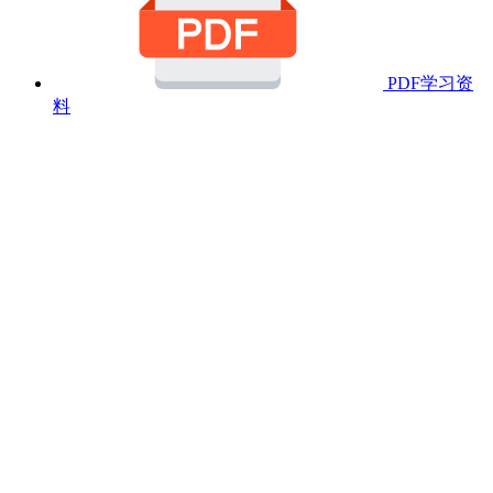
PDF学习资
料