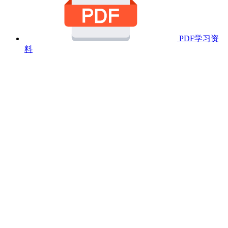
PDF学习资
料