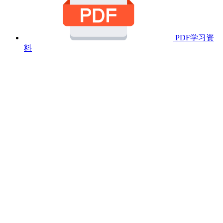
PDF学习资
料