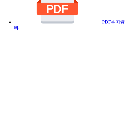
PDF学习资
料