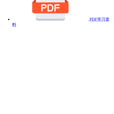
PDF学习资
料