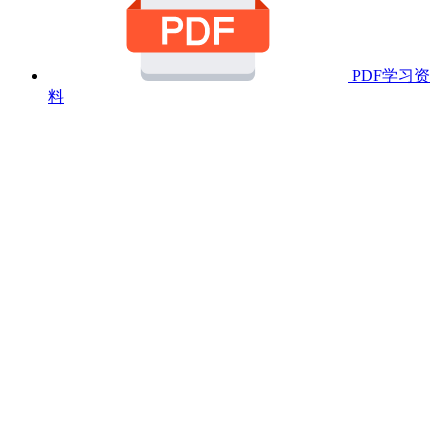
PDF学习资
料