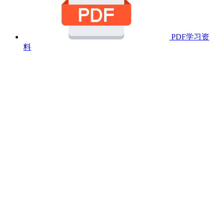
PDF学习资
料