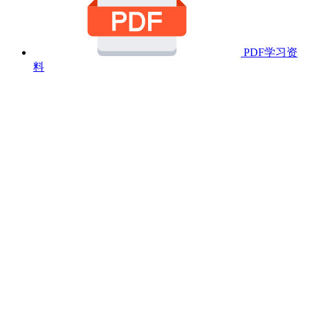
PDF学习资
料