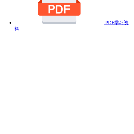
PDF学习资
料