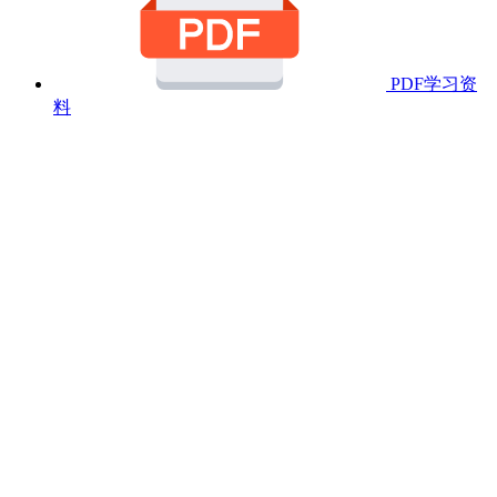
PDF学习资
料