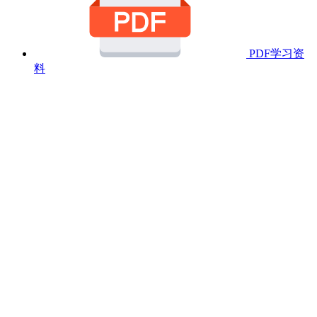
PDF学习资
料