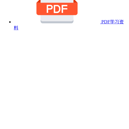
PDF学习资
料