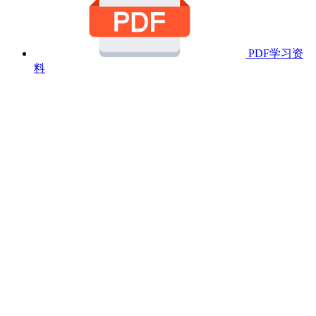
PDF学习资
料